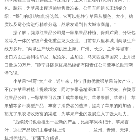
的苹果在全自动分选线上匀速流转，工人们正在有序进行套网、打
包、装箱，为苹果出库运输销售做准备。公司车间组长宋娟娟介
绍：“我们的绿萌智能分选线，它可以把静宁苹果从颜色、大小、糖
度以及霉心病进行精准分选，然后发送到各大城市商超。”
据了解，陇原红果品公司是一家集果品种植、保鲜贮藏、分级包
装等为一体的省级产业化重点龙头企业。目前有八里和城川两条生产
线万多斤。“两条生产线分别供应上海、广州、长沙、兰州等城市；
出口方面主要销往印尼、尼泊尔、孟加拉、马来西亚等国家，上月出
口量达50万斤。”静宁县陇原红果品经销有限责任公司董事长助理靳
潘飞说。
小苹果“书写”大产业，近年来，静宁县做优做强苹果首位产业，
不仅在苹果种植上提质增效，同时在果品精深加工上下功夫。在陇原
红果品公司，一颗苹果可以加工成苹果脆片、苹果果脯、苹果汁、苹
果醋等多种类型产品，丰富了消费者的选择，提高了苹果的附加值，
拓宽了果农增收致富的渠道，为苹果产业的发展注入了强大动力。
“后续我们也会推出一些新的产品，比如苹果枸杞汁、苹果杏
汁，这些产品我们主要销往上海
DB视讯官网
、兰州、青海、天津、
杭州等城市。”靳潘飞介绍道。