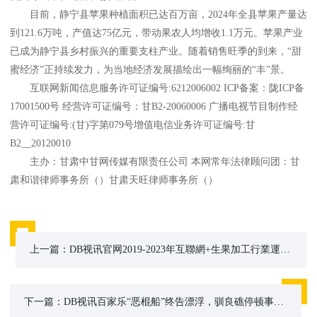
目前，静宁县苹果种植面积已达百万亩，2024年全县苹果产量达
到121.6万吨，产值达75亿元，带动果农人均增收1.1万元。苹果产业
已成为静宁县乡村振兴的重要支柱产业。随着销售旺季的到来，“甜
蜜经济”正持续发力，为当地经济发展描绘出一幅绚丽的“丰”景。
互联网新闻信息服务许可证编号:6212006002 ICP备案：陇ICP备
17001500号 经营许可证编号：甘B2-20060006 广播电视节目制作经
营许可证编号:(甘)字第079号增值电信业务许可证编号:甘
B2__20120010
主办：甘肃中甘网传媒有限责任公司 本网常年法律顾问团：甘
肃和谐律师事务所（）甘肃天旺律师事务所（）
上一篇：
DB视讯官网2019-2023年互聯網+生果加工行業運營形式及市場远景研讨報告
下一篇：
DB视讯百家乐“恶棍船”终告漂浮，驯良礁停顿事务提醒菲共有力回天的近况(菲律宾驯良礁停顿船)