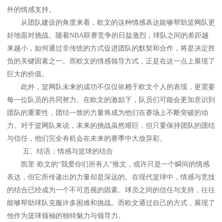
外的情感支持。
从团队建设的角度来看，欧文的这种情感表达能够帮助篮网队更
好地面对挑战。随着NBA联赛竞争的日益激烈，球队之间的差距越
来越小，如何通过非传统的方式促进团队的默契和合作，将是决定胜
负的关键因素之一。而欧文的情感领导方式，正是在这一点上展现了
巨大的价值。
此外，篮网队未来的成功不仅仅依赖于欧文个人的表现，更需要
每一位队员的共同努力。在欧文的激励下，队员们可能会更加意识到
团队的重要性，团结一致的力量将成为他们在赛场上不断突破的动
力。对于篮网队来说，未来的挑战虽然艰巨，但只要保持团队的团结
与信任，他们完全有机会在未来的赛季中大放异彩。
五、结语：情感与篮球的结合
凯里·欧文的“我爱你们所有人”推文，或许只是一个瞬间的情感
表达，但它所传递出的力量却是深远的。在现代篮球中，情感与竞技
的结合已经成为一个不可忽视的因素。球员之间的信任与支持，往往
能够帮助球队克服许多困难和挑战。而欧文通过自己的方式，展现了
他作为篮球领袖的独特魅力与领导力。