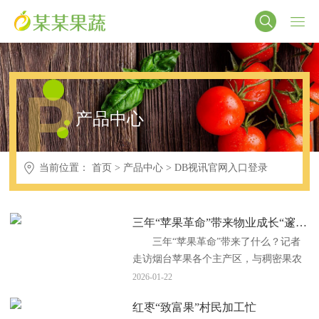
P
产品中心
当前位置：
首页
>
产品中心
>
DB视讯官网入口登录
三年“苹果革命”带来物业成长“邃晓账”
三年“苹果革命”带来了什么？记者
走访烟台苹果各个主产区，与稠密果农
以及苹果家产从业者一道，算算丰收
2026-01-22
账、立异账、成长账。 “对老果园
红枣“致富果”村民加工忙
举行改制