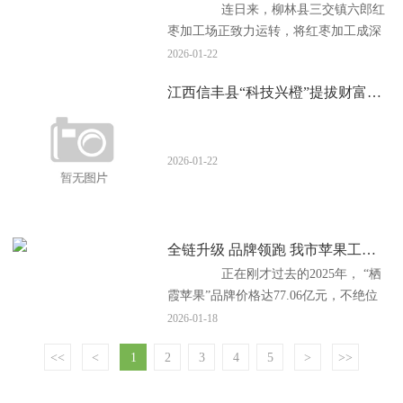
连日来，柳林县三交镇六郎红
枣加工场正致力运转，将红枣加工成深
受团体宠爱的紫晶枣，工人们经
2026-01-22
江西信丰县“科技兴橙”提拔财富繁荣
2026-01-22
全链升级 品牌领跑 我市苹果工业高质地发扬交出年度厚重“答卷
正在刚才过去的2025年， “栖
霞苹果”品牌价格达77.06亿元，不绝位
居宇宙苹果县域区
2026-01-18
<<
<
1
2
3
4
5
>
>>